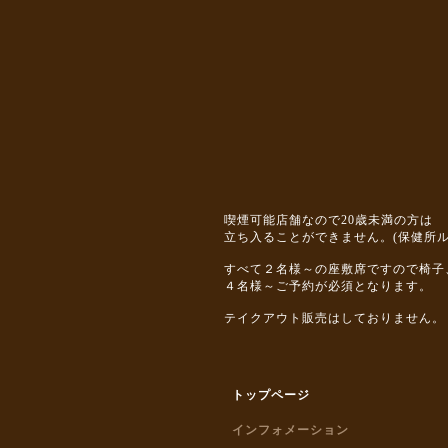
喫煙可能店舗なので20歳未満の方は
立ち入ることができません。(保健所ル
すべて２名様～の座敷席ですので椅子
４名様～ご予約が必須となります。
テイクアウト販売はしておりません。
トップページ
インフォメーション