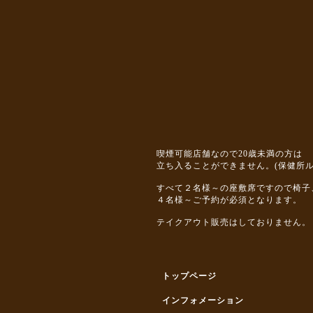
喫煙可能店舗なので20歳未満の方は
立ち入ることができません。(保健所ル
すべて２名様～の座敷席ですので椅子
４名様～ご予約が必須となります。
テイクアウト販売はしておりません。
トップページ
インフォメーション