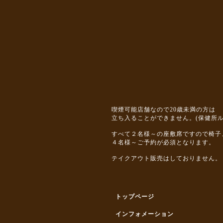
喫煙可能店舗なので20歳未満の方は
立ち入ることができません。(保健所ル
すべて２名様～の座敷席ですので椅子
４名様～ご予約が必須となります。
テイクアウト販売はしておりません。
トップページ
インフォメーション