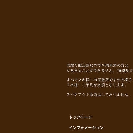
喫煙可能店舗なので20歳未満の方は
立ち入ることができません。(保健所ル
すべて２名様～の座敷席ですので椅子
４名様～ご予約が必須となります。
テイクアウト販売はしておりません。
トップページ
インフォメーション