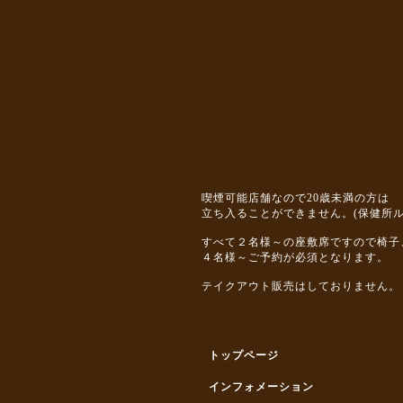
喫煙可能店舗なので20歳未満の方は
立ち入ることができません。(保健所ル
すべて２名様～の座敷席ですので椅子
４名様～ご予約が必須となります。
テイクアウト販売はしておりません。
トップページ
インフォメーション